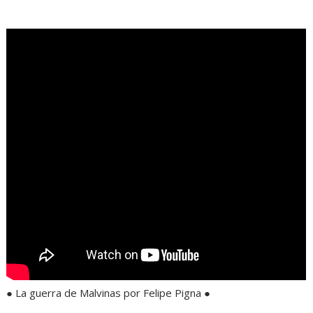
.
● La guerra de Malvinas por Felipe Pigna ●