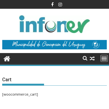
Saltar
al
contenido
Cart
[woocommerce_cart]