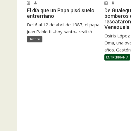
El día que un Papa pisó suelo
De Gualegu
entrerriano
bomberos e
rescataron
Del 6 al 12 de abril de 1987, el papa
Venezuela
Juan Pablo II –hoy santo– realizó...
Osiris López
Historia
Oma, una ove
años. Gastón
ENTRERRIANÍA