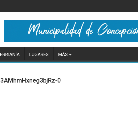
ERRIANÍA
LUGARES
MÁS
63AMhmHxneg3bjRz-0