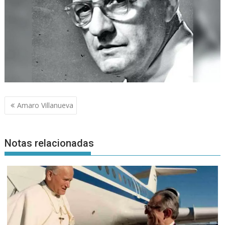
Navegación
Amaro Villanueva
de
entradas
Notas relacionadas