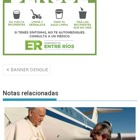
Navegación
BANNER DENGUE
de
entradas
Notas relacionadas