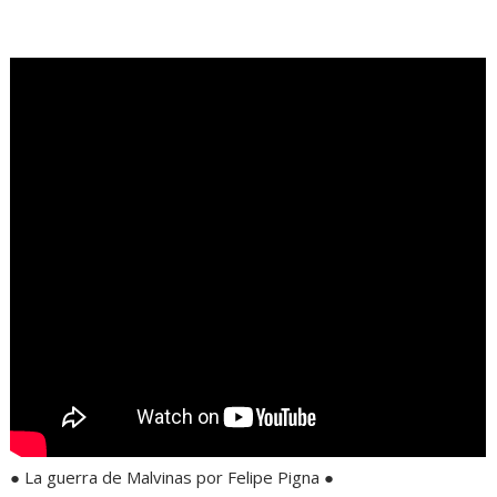
.
● La guerra de Malvinas por Felipe Pigna ●