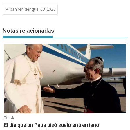
Navegación
banner_dengue_03-2020
de
entradas
Notas relacionadas
El día que un Papa pisó suelo entrerriano