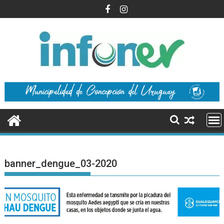
Saltar
al
contenido
banner_dengue_03-2020