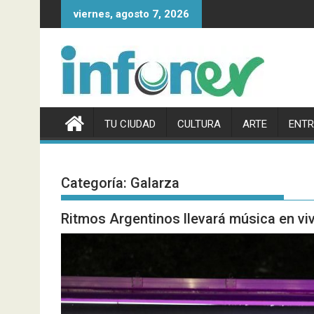
Saltar
viernes, agosto 7, 2026
al
contenido
TU CIUDAD
CULTURA
ARTE
ENTR
Categoría:
Galarza
Ritmos Argentinos llevará música en viv