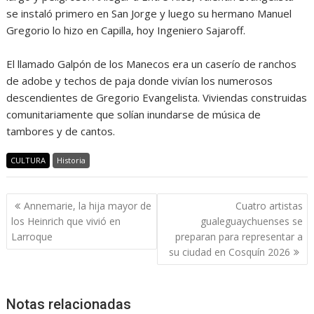
se instaló primero en San Jorge y luego su hermano Manuel
Gregorio lo hizo en Capilla, hoy Ingeniero Sajaroff.
El llamado Galpón de los Manecos era un caserío de ranchos
de adobe y techos de paja donde vivían los numerosos
descendientes de Gregorio Evangelista. Viviendas construidas
comunitariamente que solían inundarse de música de
tambores y de cantos.
CULTURA
Historia
Navegación
Annemarie, la hija mayor de
Cuatro artistas
de
los Heinrich que vivió en
gualeguaychuenses se
entradas
Larroque
preparan para representar a
su ciudad en Cosquín 2026
Notas relacionadas