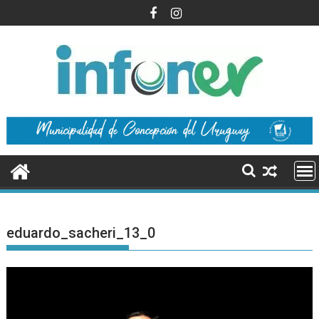
Saltar
al
contenido
eduardo_sacheri_13_0