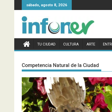
Saltar
sábado, agosto 8, 2026
al
contenido
TU CIUDAD
CULTURA
ARTE
ENTR
Competencia Natural de la Ciudad