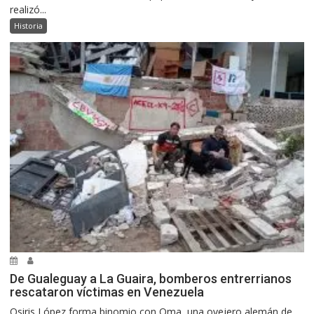
realizó...
Historia
De Gualeguay a La Guaira, bomberos entrerrianos
rescataron víctimas en Venezuela
Osiris López forma binomio con Oma, una ovejero alemán de