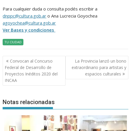
Para cualquier duda o consulta podés escribir a
dnppc@cultura.gob.ar
o Ana Lucrecia Goyochea
agoyochea@cultura.gob.ar
Ver Bases y condiciones
TU CIUDAD
Navegación
Convocan al Concurso
La Provincia lanzó un bono
de
Federal de Desarrollo de
extraordinario para artistas y
entradas
Proyectos Inéditos 2020 del
espacios culturales
INCAA
Notas relacionadas