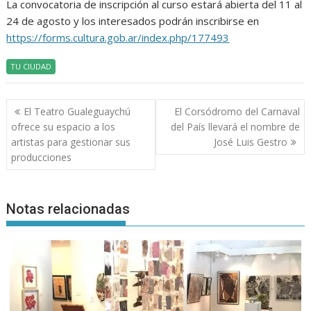
La convocatoria de inscripción al curso estará abierta del 11 al
24 de agosto y los interesados podrán inscribirse en
https://forms.cultura.gob.ar/index.php/177493
TU CIUDAD
Navegación
El Teatro Gualeguaychú
El Corsódromo del Carnaval
de
ofrece su espacio a los
del País llevará el nombre de
entradas
artistas para gestionar sus
José Luis Gestro
producciones
Notas relacionadas