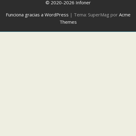
© 2020-2026 Infoner
Funciona gracias a WordPress
|
Tema: SuperMag por
Acme
Themes