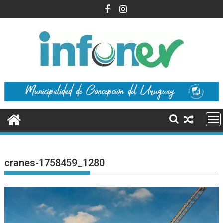
Saltar
al
contenido
cranes-1758459_1280