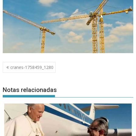
Navegación
cranes-1758459_1280
de
entradas
Notas relacionadas