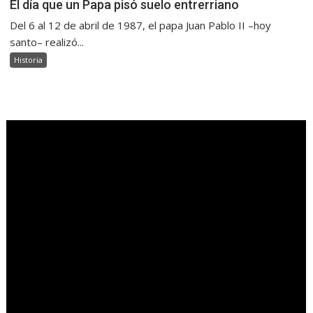
El día que un Papa pisó suelo entrerriano
Del 6 al 12 de abril de 1987, el papa Juan Pablo II –hoy
santo– realizó...
Historia
.