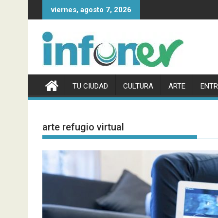
Saltar
viernes, agosto 7, 2026
al
contenido
TU CIUDAD
CULTURA
ARTE
ENTR
arte refugio virtual