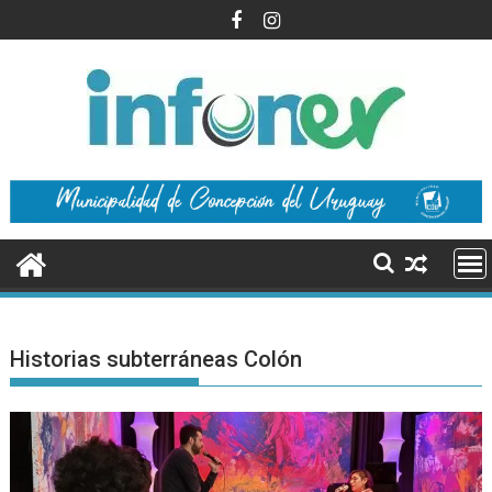
Saltar
al
contenido
Historias subterráneas Colón