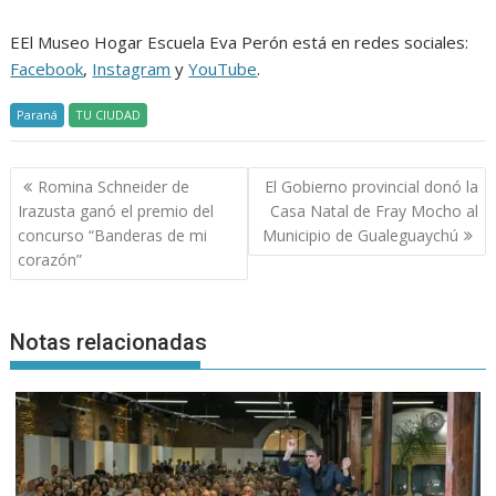
EEl Museo Hogar Escuela Eva Perón está en redes sociales:
Facebook
,
Instagram
y
YouTube
.
Paraná
TU CIUDAD
Navegación
Romina Schneider de
El Gobierno provincial donó la
de
Irazusta ganó el premio del
Casa Natal de Fray Mocho al
entradas
concurso “Banderas de mi
Municipio de Gualeguaychú
corazón”
Notas relacionadas