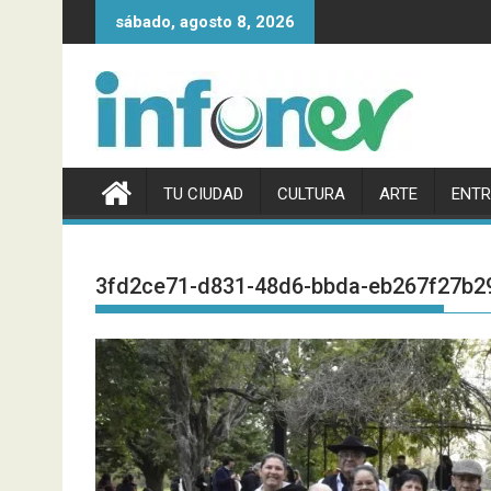
Saltar
sábado, agosto 8, 2026
al
contenido
TU CIUDAD
CULTURA
ARTE
ENTR
3fd2ce71-d831-48d6-bbda-eb267f27b29