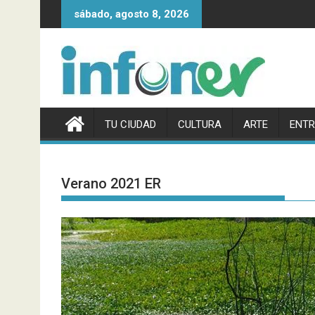
Saltar
sábado, agosto 8, 2026
al
contenido
TU CIUDAD
CULTURA
ARTE
ENTR
Verano 2021 ER