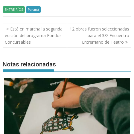
ENTRE RÍOS
Paraná
Navegación
Está en marcha la segunda
12 obras fueron seleccionadas
de
edición del programa Fondos
para el 38º Encuentro
entradas
Concursables
Entrerriano de Teatro
Notas relacionadas