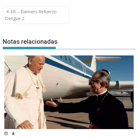
Navegación
ER – Banners Refuerzo
de
Dengue 2
entradas
Notas relacionadas