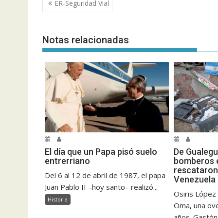
Navegación
ER-Seguridad Vial
de
entradas
Notas relacionadas
El día que un Papa pisó suelo
De Gualegu
entrerriano
bomberos e
rescataron
Del 6 al 12 de abril de 1987, el papa
Venezuela
Juan Pablo II –hoy santo– realizó...
Osiris López
Historia
Oma, una ove
años. Gastón