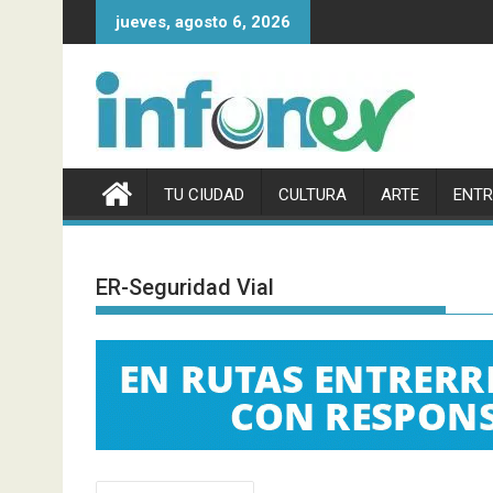
Saltar
jueves, agosto 6, 2026
al
contenido
TU CIUDAD
CULTURA
ARTE
ENTR
ER-Seguridad Vial