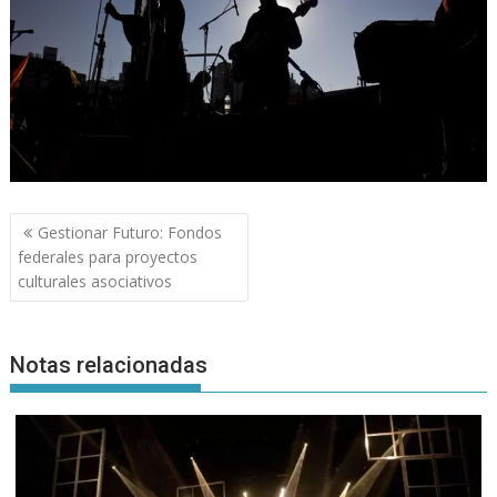
Navegación
Gestionar Futuro: Fondos
de
federales para proyectos
entradas
culturales asociativos
Notas relacionadas