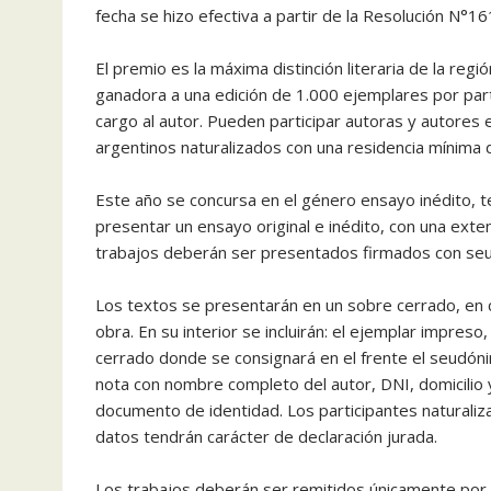
fecha se hizo efectiva a partir de la Resolución N°16
El premio es la máxima distinción literaria de la reg
ganadora a una edición de 1.000 ejemplares por parte
cargo al autor. Pueden participar autoras y autores 
argentinos naturalizados con una residencia mínima d
Este año se concursa en el género ensayo inédito, te
presentar un ensayo original e inédito, con una ex
trabajos deberán ser presentados firmados con se
Los textos se presentarán en un sobre cerrado, en cu
obra. En su interior se incluirán: el ejemplar impres
cerrado donde se consignará en el frente el seudónimo 
nota con nombre completo del autor, DNI, domicilio y
documento de identidad. Los participantes naturaliza
datos tendrán carácter de declaración jurada.
Los trabajos deberán ser remitidos únicamente por v