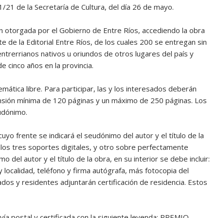
1/21 de la Secretaría de Cultura, del día 26 de mayo.
ión otorgada por el Gobierno de Entre Ríos, accediendo la obra
 de la Editorial Entre Ríos, de los cuales 200 se entregan sin
entrerrianos nativos u oriundos de otros lugares del país y
e cinco años en la provincia.
mática libre. Para participar, las y los interesados deberán
tensión mínima de 120 páginas y un máximo de 250 páginas. Los
udónimo.
yo frente se indicará el seudónimo del autor y el título de la
o, los tres soportes digitales, y otro sobre perfectamente
del autor y el título de la obra, en su interior se debe incluir:
 localidad, teléfono y firma autógrafa, más fotocopia del
dos y residentes adjuntarán certificación de residencia. Estos
ía postal y certificada con la siguiente leyenda: PREMIO