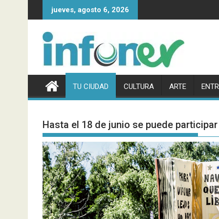
Saltar
jueves, agosto 6, 2026
al
contenido
TU CIUDAD
CULTURA
ARTE
ENTR
Hasta el 18 de junio se puede participar