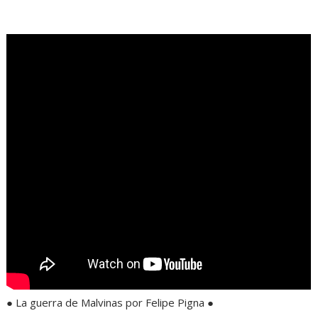
.
● La guerra de Malvinas por Felipe Pigna ●