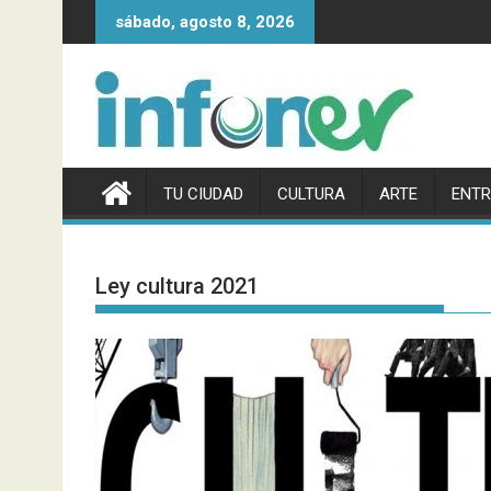
Saltar
sábado, agosto 8, 2026
al
contenido
TU CIUDAD
CULTURA
ARTE
ENTR
Ley cultura 2021