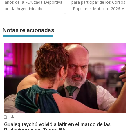
de
años de la «Cruzada Deportiva
para participar de los Corsos
entradas
por la Argentinidad»
Populares Matecito 2026
Notas relacionadas
Gualeguaychú volvió a latir en el marco de las
Preliminares del Tango BA