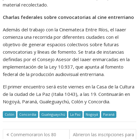
material recolectado.
Charlas federales sobre convocatorias al cine entrerriano
Además del trabajo con la Cinemateca Entre Ríos, el Iaaer
comienza una recorrida por diferentes ciudades con el
objetivo de generar espacios colectivos sobre futuras
convocatorias y líneas de fomento. Se trata de instancias
definidas por el Consejo Asesor del Iaaer enmarcadas en la
implementación de la Ley 10.937, que apunta al fomento
federal de la producción audiovisual entrerriana.
El primer encuentro será este viernes en la Casa de la Cultura
de la ciudad de La Paz (Italia 1043), a las 19. Continuarán en
Nogoyá, Paraná, Gualeguaychú, Colón y Concordia.
Colón
Concordia
Gualeguaychú
La Paz
Nogoyá
Paraná
Navegación
Conmemoraron los 80
Abrieron las inscripciones para