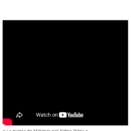
.
● La guerra de Malvinas por Felipe Pigna ●