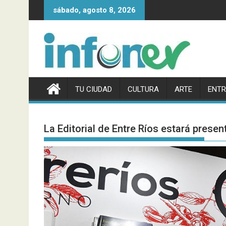
Saltar
sábado, agosto 8, 2026
al
contenido
TU CIUDAD
CULTURA
ARTE
ENTR
La Editorial de Entre Ríos estará present