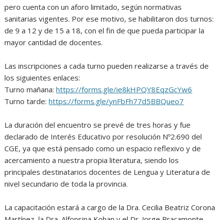
pero cuenta con un aforo limitado, según normativas
sanitarias vigentes. Por ese motivo, se habilitaron dos turnos:
de 9 a 12 y de 15 a 18, con el fin de que pueda participar la
mayor cantidad de docentes.
Las inscripciones a cada turno pueden realizarse a través de
los siguientes enlaces:
Turno mañana:
https://forms.gle/ie8kHPQY8EqzGcYw6
Turno tarde:
https://forms.gle/ynFbFh77d5BBQueo7
La duración del encuentro se prevé de tres horas y fue
declarado de Interés Educativo por resolución Nº2.690 del
CGE, ya que está pensado como un espacio reflexivo y de
acercamiento a nuestra propia literatura, siendo los
principales destinatarios docentes de Lengua y Literatura de
nivel secundario de toda la provincia.
La capacitación estará a cargo de la Dra. Cecilia Beatriz Corona
Martínez, la Dra. Alfonsina Kohan y el Dr. Jorge Bracamonte,