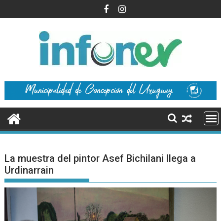
Saltar
al
contenido
La muestra del pintor Asef Bichilani llega a
Urdinarrain