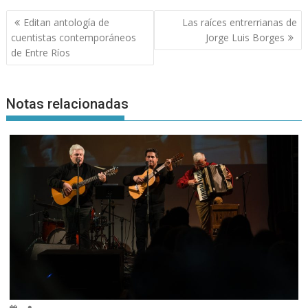
Navegación
Editan antología de
Las raíces entrerrianas de
de
cuentistas contemporáneos
Jorge Luis Borges
entradas
de Entre Ríos
Notas relacionadas