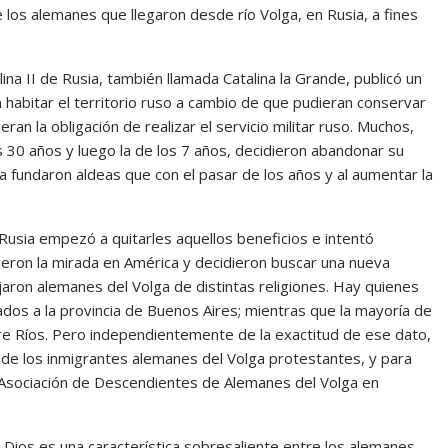
 los alemanes que llegaron desde río Volga, en Rusia, a fines
ina II de Rusia, también llamada Catalina la Grande, publicó un
 habitar el territorio ruso a cambio de que pudieran conservar
eran la obligación de realizar el servicio militar ruso. Muchos,
s 30 años y luego la de los 7 años, decidieron abandonar su
lga fundaron aldeas que con el pasar de los años y al aumentar la
usia empezó a quitarles aquellos beneficios e intentó
sieron la mirada en América y decidieron buscar una nueva
ajaron alemanes del Volga de distintas religiones. Hay quienes
nados a la provincia de Buenos Aires; mientras que la mayoría de
re Ríos. Pero independientemente de la exactitud de ese dato,
 de los inmigrantes alemanes del Volga protestantes, y para
a Asociación de Descendientes de Alemanes del Volga en
n Dios es una característica sobresaliente entre los alemanes