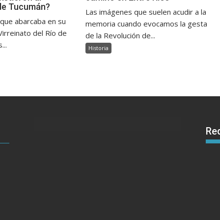
de Tucumán?
Las imágenes que suelen acudir a la
, que abarcaba en su
memoria cuando evocamos la gesta
irreinato del Río de
de la Revolución de...
...
Historia
Re