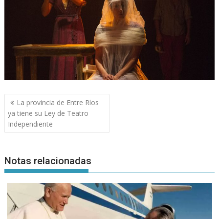
Navegación
La provincia de Entre Ríos
de
ya tiene su Ley de Teatro
entradas
Independiente
Notas relacionadas