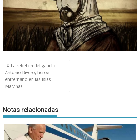
Navegación
La rebelión del gaucho
de
Antonio Rivero, héroe
entradas
entrerriano en las Islas
Malvinas
Notas relacionadas