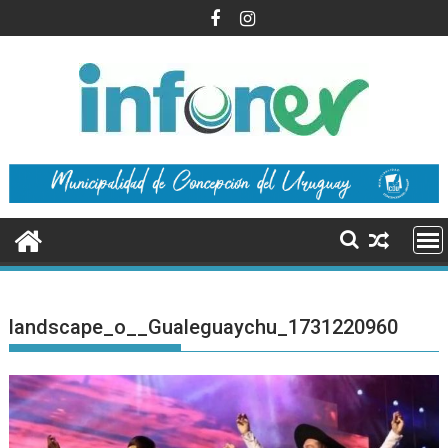
Saltar
al
contenido
landscape_o__Gualeguaychu_1731220960