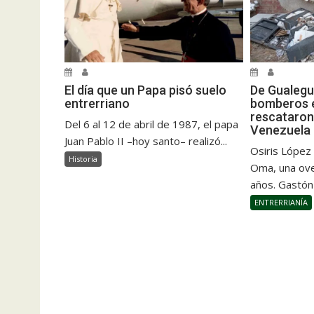
El día que un Papa pisó suelo
De Gualegu
entrerriano
bomberos e
rescataron
Del 6 al 12 de abril de 1987, el papa
Venezuela
Juan Pablo II –hoy santo– realizó...
Osiris López
Historia
Oma, una ove
años. Gastón
ENTRERRIANÍA