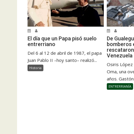
El día que un Papa pisó suelo
De Gualegu
entrerriano
bomberos e
rescataron
Del 6 al 12 de abril de 1987, el papa
Venezuela
Juan Pablo II –hoy santo– realizó...
Osiris López
Historia
Oma, una ove
años. Gastón
ENTRERRIANÍA