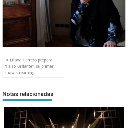
Navegación
Liliana Herrero prepara
de
“Falso Brillante”, su primer
entradas
show streaming
Notas relacionadas