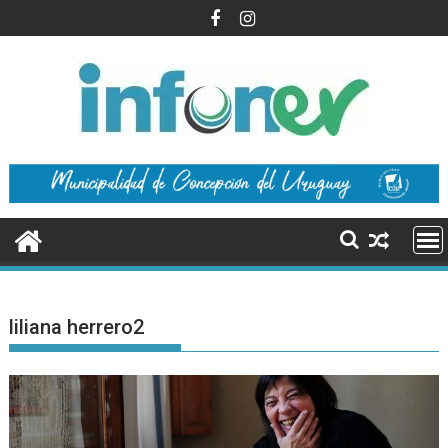
Saltar
al
contenido
liliana herrero2