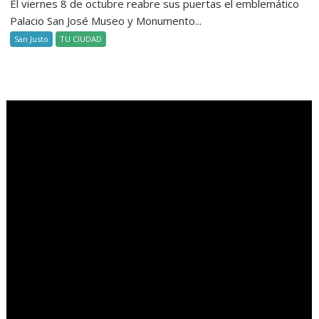
El viernes 8 de octubre reabre sus puertas el emblemático
Palacio San José Museo y Monumento...
San Justo
TU CIUDAD
.