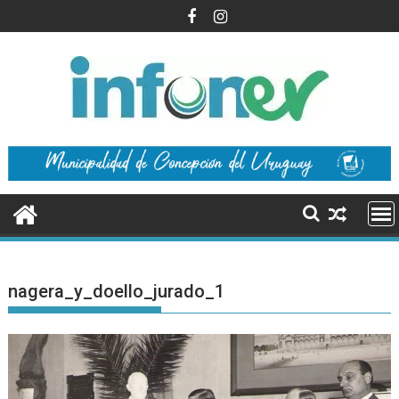
Saltar
al
contenido
nagera_y_doello_jurado_1