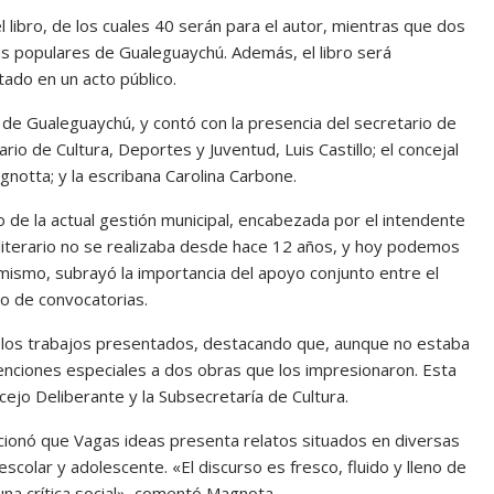
 libro, de los cuales 40 serán para el autor, mientras que dos
as populares de Gualeguaychú. Además, el libro será
tado en un acto público.
 de Gualeguaychú, y contó con la presencia del secretario de
io de Cultura, Deportes y Juventud, Luis Castillo; el concejal
gnotta; y la escribana Carolina Carbone.
 de la actual gestión municipal, encabezada por el intendente
n literario no se realizaba desde hace 12 años, y hoy podemos
simismo, subrayó la importancia del apoyo conjunto entre el
po de convocatorias.
o de los trabajos presentados, destacando que, aunque no estaba
menciones especiales a dos obras que los impresionaron. Esta
ejo Deliberante y la Subsecretaría de Cultura.
ionó que Vagas ideas presenta relatos situados en diversas
escolar y adolescente. «El discurso es fresco, fluido y lleno de
una crítica social», comentó Magnota.