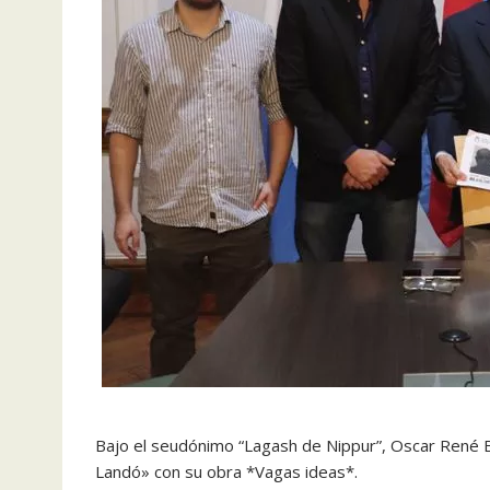
Bajo el seudónimo “Lagash de Nippur”, Oscar René Bl
Landó» con su obra *Vagas ideas*.