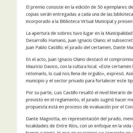
El premio consiste en la edición de 50 ejemplares del
copias serán entregadas a cada una de las bibliotec
incorporado a la Biblioteca Virtual Municipal y presen
La apertura de sobres tuvo lugar en la Municipalidad
Desarrollo Humano, Juan Ignacio Olano; el subsecretar
Juan Pablo Castillo; el jurado del certamen, Dante Ma
En el acto, Juan Ignacio Olano destacó el compromiso
Mauricio Davico, con la cultura local. «Este certame
retomarlo, lo cual nos llena de orgullo», expresó. A
municipio y el sector privado para fortalecer este ti
Por su parte, Luis Castillo resaltó el nivel literari
previsto en el reglamento, el jurado sugirió hacer 
propuesta está en proceso de evaluación por el Conc
Dante Magnotta, en representación del jurado, menc
localidades de Entre Ríos, con un enfoque en la vida 
humor e ironía, lo que en ocasiones se convierte en 