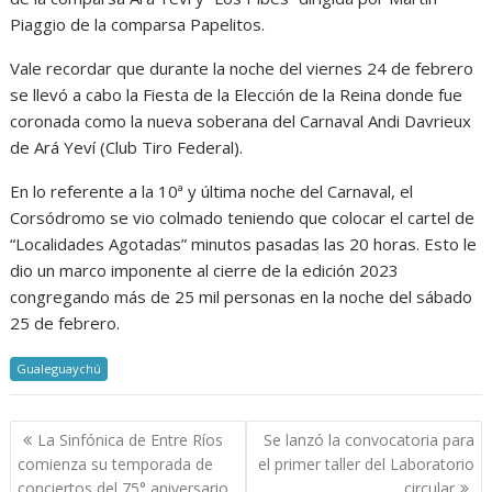
Piaggio de la comparsa Papelitos.
Vale recordar que durante la noche del viernes 24 de febrero
se llevó a cabo la Fiesta de la Elección de la Reina donde fue
coronada como la nueva soberana del Carnaval Andi Davrieux
de Ará Yeví (Club Tiro Federal).
En lo referente a la 10ª y última noche del Carnaval, el
Corsódromo se vio colmado teniendo que colocar el cartel de
“Localidades Agotadas” minutos pasadas las 20 horas. Esto le
dio un marco imponente al cierre de la edición 2023
congregando más de 25 mil personas en la noche del sábado
25 de febrero.
Gualeguaychú
Navegación
La Sinfónica de Entre Ríos
Se lanzó la convocatoria para
de
comienza su temporada de
el primer taller del Laboratorio
entradas
conciertos del 75° aniversario
circular