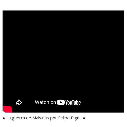
.
● La guerra de Malvinas por Felipe Pigna ●