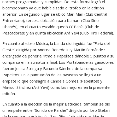
noches programadas y cumplidas. De esta forma logró el
bicampeonato ya que había alzado el trofeo en la edición
anterior. En segundo lugar se ubicó Marí Marí (Club Central
Entrerriano), tercera ubicación para Kamarr (Club Sirio
Libanés), en el cuarto escalón quedó O’ Bahía (Club de
Pescadores) y en quinta ubicación Ará Yeví (Club Tiro Federal).
En cuanto al rubro Música, la banda distinguida fue “Furia del
Oeste” dirigida por Andrea Benedetti y Martín Fernández
encargada de ponerle ritmo a Papelitos dándole 5 puntos a su
comparsa en la sumatoria final. Los Portabanderas ganadores
fueron Jesica Stringa y Facundo Sánchez de la comparsa
Papelitos. En la puntuación de las pasistas se llegó a un
empate lo que consagró a Candela Gómez (Papelitos) y
Marisol Sánchez (Ará Yeví) como las mejores en la presente
edición.
En cuanto a la elección de la mejor Batucada, también se dio
un empate entre “Sonido de Parche” dirigida por Leo Stefani
de la comparsa Ará Yeví y “Los Pibes” dirigida por Martín