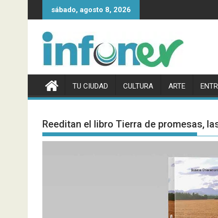
Saltar
sábado, agosto 8, 2026
al
contenido
TU CIUDAD
CULTURA
ARTE
ENTR
Reeditan el libro Tierra de promesas, la