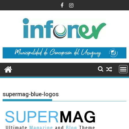
Saltar
al
contenido
supermag-blue-logos