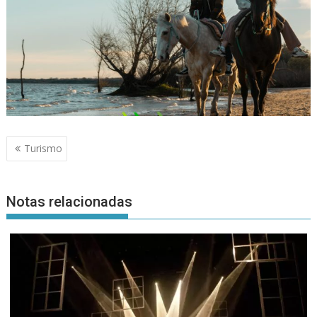
Navegación
Turismo
de
entradas
Notas relacionadas