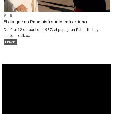
El día que un Papa pisó suelo entrerriano
Del 6 al 12 de abril de 1987, el papa Juan Pablo II –hoy
santo– realizó...
Historia
.