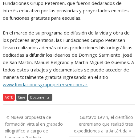
Fundaciones Grupo Petersen, que fueron declarados de
interés educativo por las provincias y proyectados en miles
de funciones gratuitas para escuelas.
En el marco de su programa de difusión de la vida y obra de
los próceres argentinos, las Fundaciones Grupo Petersen
llevan realizados además otras producciones historiográficas
dedicadas a difundir los idearios de Domingo Sarmiento, José
de San Martín, Manuel Belgrano y Martín Miguel de Güemes. A
todos estos trabajos y documentales se puede acceder de
manera totalmente gratuita ingresando en el sitio
www.fundacionesgrupopetersen.com.ar
.
ARTE
Cine
Documental
Navegación
Nueva propuesta de
Gustavo Levin, el científico
de
formación virtual en grabado
entrerriano que realizó tres
entradas
xilográfico a cargo de
expediciones a la Antártida
Leonardo Gotleyb