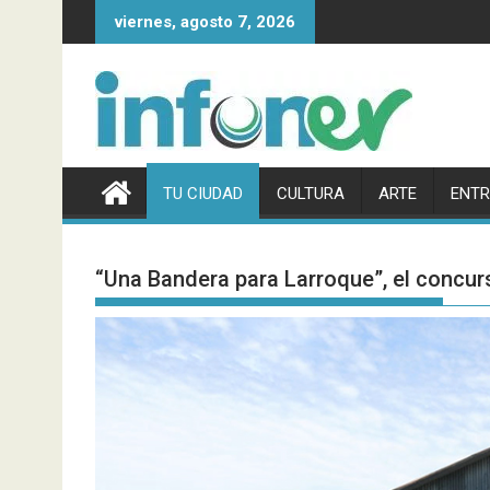
Saltar
viernes, agosto 7, 2026
al
contenido
TU CIUDAD
CULTURA
ARTE
ENTR
“Una Bandera para Larroque”, el concurso