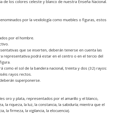
 de los colores celeste y blanco de nuestra Enseña Nacional.
 denominados por la vexilología como muebles o figuras, estos
eados por el hombre.
ctivo.
resentativas que se inserten, deberán tenerse en cuenta las
ra representativa podrá estar en el centro o en el tercio del
figura.
rá como el sol de la bandera nacional, treinta y dos (32) rayos:
iséis rayos rectos.
o deberán superponerse.
s oro y plata, representados por el amarillo y el blanco,
 la riqueza, la luz, la constancia, la sabiduría; mientra que el
, la firmeza, la vigilancia, la elocuencia).