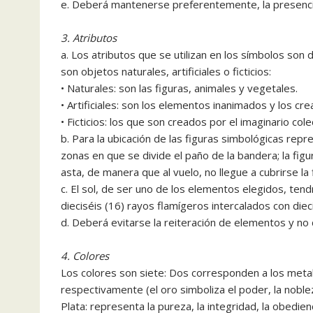
e. Deberá mantenerse preferentemente, la presencia
3. Atributos
a. Los atributos que se utilizan en los símbolos son
son objetos naturales, artificiales o ficticios:
• Naturales: son las figuras, animales y vegetales.
• Artificiales: son los elementos inanimados y los cr
• Ficticios: los que son creados por el imaginario cole
b. Para la ubicación de las figuras simbológicas rep
zonas en que se divide el paño de la bandera; la figu
asta, de manera que al vuelo, no llegue a cubrirse la 
c. El sol, de ser uno de los elementos elegidos, tend
dieciséis (16) rayos flamígeros intercalados con diec
d. Deberá evitarse la reiteración de elementos y n
4. Colores
Los colores son siete: Dos corresponden a los metale
respectivamente (el oro simboliza el poder, la nobleza,
Plata: representa la pureza, la integridad, la obediencia