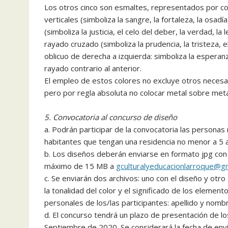
Los otros cinco son esmaltes, representados por col
verticales (simboliza la sangre, la fortaleza, la osadía
(simboliza la justicia, el celo del deber, la verdad, la
rayado cruzado (simboliza la prudencia, la tristeza, e
oblicuo de derecha a izquierda: simboliza la esperanza
rayado contrario al anterior.
El empleo de estos colores no excluye otros necesar
pero por regla absoluta no colocar metal sobre meta
5. Convocatoria al concurso de diseño
a. Podrán participar de la convocatoria las personas 
habitantes que tengan una residencia no menor a 5 añ
b. Los diseños deberán enviarse en formato jpg con
máximo de 15 MB a
gculturalyeducacionlarroque@g
c. Se enviarán dos archivos: uno con el diseño y otro
la tonalidad del color y el significado de los eleme
personales de los/las participantes: apellido y nomb
d. El concurso tendrá un plazo de presentación de lo
Septiembre de 2020. Se considerará la fecha de enví