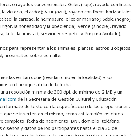
ores o rayados convencionales: Gules (rojo), rayado con líneas
, la victoria, el ardor); Azur (azul), rayado con líneas horizontales
 lealtad, la caridad, la hermosura, el color mariano); Sable (negro),
l rigor, la honestidad y la obediencia); Verde (sinople), rayado
, la fe, la amistad, servicio y respeto; y Purpura (violado),
ios para representar a los animales, plantas, astros u objetos,
l, ni esmaltes sobre esmalte.
nacidas en Larroque (residan o no en la localidad) y los
os en Larroque al día de la fecha.
 una resolución mínima de 300 dpi, de mínimo de 2 MB y un
mail.com
de la Secretaria de Gestión Cultural y Educación.
 en formato de texto con la especificación de las proporciones,
ntos que se inserten en el mismo, como así también los datos
re completo, fecha de nacimiento, DNI, domicilio, teléfono.
s diseños y datos de los participantes hasta el día 30 de
o del correo electrónico. Transcurrido este plazo se procederá