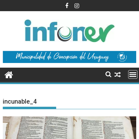
Saltar
al
contenido
incunable_4