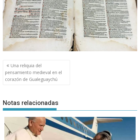
Navegación
Una reliquia del
de
pensamiento medieval en el
entradas
corazón de Gualeguaychú
Notas relacionadas