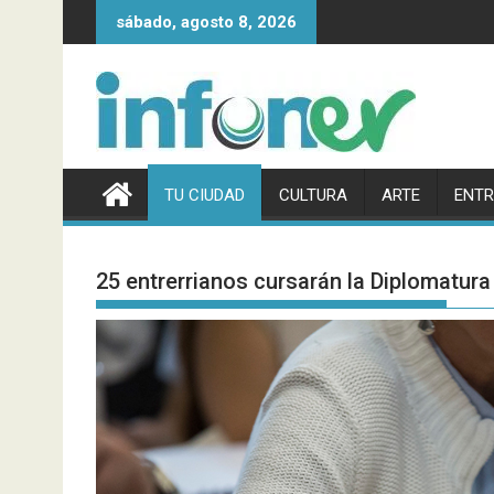
Saltar
sábado, agosto 8, 2026
al
contenido
TU CIUDAD
CULTURA
ARTE
ENTR
25 entrerrianos cursarán la Diplomatura 