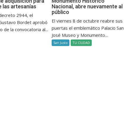
de adquisición para
Monumento Histórico
e las artesanías
Nacional, abre nuevamente al
público
decreto 2944, el
El viernes 8 de octubre reabre sus
Gustavo Bordet aprobó
puertas el emblemático Palacio San
 de la convocatoria al...
José Museo y Monumento...
San Justo
TU CIUDAD