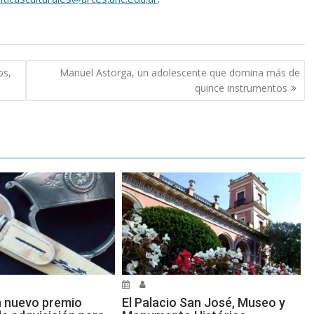
os,
Manuel Astorga, un adolescente que domina más de
quince instrumentos
n nuevo premio
El Palacio San José, Museo y