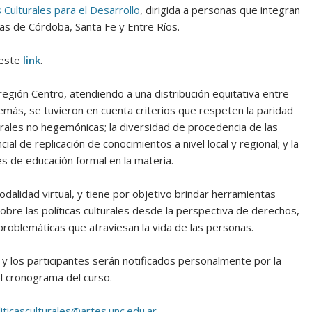
 Culturales para el Desarrollo
, dirigida a personas que integran
ias de Córdoba, Santa Fe y Entre Ríos.
 este
link
.
egión Centro, atendiendo a una distribución equitativa entre
emás, se tuvieron en cuenta criterios que respeten la paridad
urales no hegemónicas; la diversidad de procedencia de las
ial de replicación de conocimientos a nivel local y regional; y la
s de educación formal en la materia.
alidad virtual, y tiene por objetivo brindar herramientas
bre las políticas culturales desde la perspectiva de derechos,
roblemáticas que atraviesan la vida de las personas.
as y los participantes serán notificados personalmente por la
el cronograma del curso.
liticasculturales@artes.unc.edu.ar
.