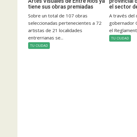
Artes Visuales de Entre Ríos ya
provincial 
tiene sus obras premiadas
el sector d
Sobre un total de 107 obras
A través del 
seleccionadas pertenecientes a 72
gobernador 
artistas de 21 localidades
el Reglamento
entrerrianas se...
TU CIUDAD
TU CIUDAD