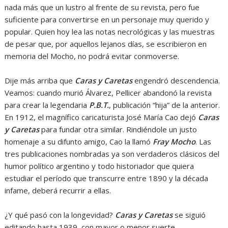
nada más que un lustro al frente de su revista, pero fue
suficiente para convertirse en un personaje muy querido y
popular. Quien hoy lea las notas necrológicas y las muestras
de pesar que, por aquellos lejanos días, se escribieron en
memoria del Mocho, no podrá evitar conmoverse.
Dije más arriba que
Caras y Caretas
engendró descendencia.
Veamos: cuando murió Álvarez, Pellicer abandonó la revista
para crear la legendaria
P.B.T.
, publicación “hija” de la anterior.
En 1912, el magnífico caricaturista José María Cao dejó
Caras
y Caretas
para fundar otra similar. Rindiéndole un justo
homenaje a su difunto amigo, Cao la llamó
Fray Mocho
. Las
tres publicaciones nombradas ya son verdaderos clásicos del
humor político argentino y todo historiador que quiera
estudiar el período que transcurre entre 1890 y la década
infame, deberá recurrir a ellas.
¿Y qué pasó con la longevidad?
Caras y Caretas
se siguió
editando hasta 1939, con mayor o menor suerte,