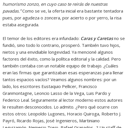
humorismo zonzo, en cuyo caso te reirás de nuestras
pavadas.”
Como se ve, la oferta inicial era bastante tentadora
pues, por agudeza o zoncera, por acierto o por yerro, la risa
estaba asegurada.
El temor de los editores era infundado:
Caras y Caretas
no se
fundió, sino todo lo contrario, prosperó. También tuvo hijos,
nietos y una envidiable longevidad. Ya mencioné algunos
factores del éxito, como la política editorial y la calidad. Pero
también contaba con un notable equipo de trabajo. ¿Cuáles
eran las firmas que garantizaban esas esperanzas para llenar
tantos espacios vacíos? Veamos algunos nombres: por un
lado, los escritores Eustaquio Pellicer, Francisco
Granmontagne, Leoncio Lasso de la Vega, Luis Pardo y
Federico Leal. Seguramente al lector moderno estos autores
le resulten desconocidos. Lo admito. ¿Pero qué ocurre con
estos otros: Leopoldo Lugones, Horacio Quiroga, Roberto J.
Payró, Ricardo Rojas, José Ingenieros, Martiniano
Leguizamón, Nemesio Trejo, Rafael Granados…? Un staff de