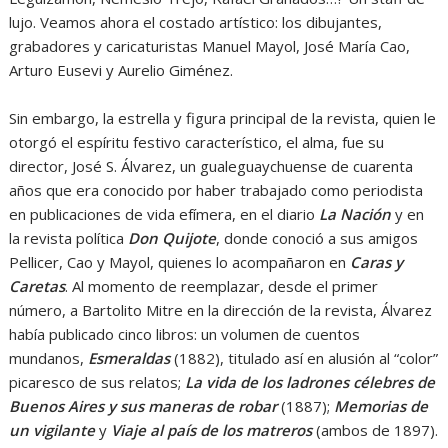
lujo. Veamos ahora el costado artístico: los dibujantes,
grabadores y caricaturistas Manuel Mayol, José María Cao,
Arturo Eusevi y Aurelio Giménez.
Sin embargo, la estrella y figura principal de la revista, quien le
otorgó el espíritu festivo característico, el alma, fue su
director, José S. Álvarez, un gualeguaychuense de cuarenta
años que era conocido por haber trabajado como periodista
en publicaciones de vida efímera, en el diario
La Nación
y en
la revista política
Don Quijote
, donde conoció a sus amigos
Pellicer, Cao y Mayol, quienes lo acompañaron en
Caras y
Caretas
. Al momento de reemplazar, desde el primer
número, a Bartolito Mitre en la dirección de la revista, Álvarez
había publicado cinco libros: un volumen de cuentos
mundanos,
Esmeraldas
(1882), titulado así en alusión al “color”
picaresco de sus relatos;
La vida de los ladrones célebres de
Buenos Aires y sus maneras de robar
(1887);
Memorias de
un vigilante
y
Viaje al país de los matreros
(ambos de 1897).