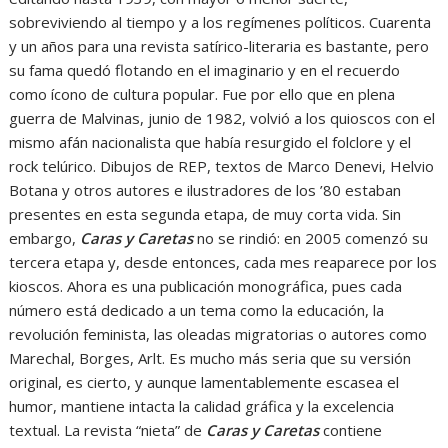
sobreviviendo al tiempo y a los regímenes políticos. Cuarenta
y un años para una revista satírico-literaria es bastante, pero
su fama quedó flotando en el imaginario y en el recuerdo
como ícono de cultura popular. Fue por ello que en plena
guerra de Malvinas, junio de 1982, volvió a los quioscos con el
mismo afán nacionalista que había resurgido el folclore y el
rock telúrico. Dibujos de REP, textos de Marco Denevi, Helvio
Botana y otros autores e ilustradores de los ’80 estaban
presentes en esta segunda etapa, de muy corta vida. Sin
embargo,
Caras y Caretas
no se rindió: en 2005 comenzó su
tercera etapa y, desde entonces, cada mes reaparece por los
kioscos. Ahora es una publicación monográfica, pues cada
número está dedicado a un tema como la educación, la
revolución feminista, las oleadas migratorias o autores como
Marechal, Borges, Arlt. Es mucho más seria que su versión
original, es cierto, y aunque lamentablemente escasea el
humor, mantiene intacta la calidad gráfica y la excelencia
textual. La revista “nieta” de
Caras y Caretas
contiene