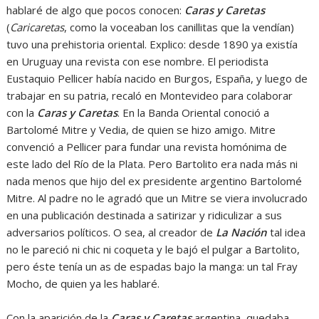
hablaré de algo que pocos conocen:
Caras y Caretas
(
Caricaretas
, como la voceaban los canillitas que la vendían)
tuvo una prehistoria oriental. Explico: desde 1890 ya existía
en Uruguay una revista con ese nombre. El periodista
Eustaquio Pellicer había nacido en Burgos, España, y luego de
trabajar en su patria, recaló en Montevideo para colaborar
con la
Caras y Caretas
. En la Banda Oriental conoció a
Bartolomé Mitre y Vedia, de quien se hizo amigo. Mitre
convenció a Pellicer para fundar una revista homónima de
este lado del Río de la Plata. Pero Bartolito era nada más ni
nada menos que hijo del ex presidente argentino Bartolomé
Mitre. Al padre no le agradó que un Mitre se viera involucrado
en una publicación destinada a satirizar y ridiculizar a sus
adversarios políticos. O sea, al creador de
La Nación
tal idea
no le pareció ni chic ni coqueta y le bajó el pulgar a Bartolito,
pero éste tenía un as de espadas bajo la manga: un tal Fray
Mocho, de quien ya les hablaré.
Con la aparición de la
Caras y Caretas
argentina, quedaba