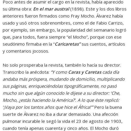
Poco antes de asumir el cargo en la revista, había aparecido
su última obra:
En el mar austral
(1898). Este y los dos libros
anteriores fueron firmados como Fray Mocho. Álvarez había
usado y usó otros sobrenombres, como el de Fabio Carrizo,
por ejemplo, sin embargo, la popularidad del semanario logró
que, para todos, fuera siempre “el Mocho”, porque con ese
seudónimo firmaba en la “
Caricaretas”
sus cuentos, artículos
y comentarios jocosos.
No solo prosperaba la revista, también lo hacía su director.
Transcribo la anécdota:
“Y como
Caras y Caretas
cada día
andaba más próspera, mudando de domicilio, multiplicando
sus páginas, enriqueciéndolas tipográficamente, no pasó
mucho sin que algún conocido le dijese a su director: ‘Che,
Mocho, ¿estás haciendo la América?’. A lo que éste replicó:
‘¡Vaya por los tantos años que hice el África!’”
Pero la buena
suerte de Álvarez no iba a durar demasiado. Una afección
pulmonar incurable le segó la vida el 23 de agosto de 1903,
cuando tenía apenas cuarenta y cinco años. El Mocho duró