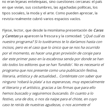
no eran lejanas entelequias, sino cuestiones cercanas: el país
en que vivían, sus costumbres, las agachadas políticas, los
tipos sociales, la moda y el arte. Como pueden apreciar, la
revista realmente cubrió varios espacios vacíos.
Fíjese, lector, que desde la mismísima presentación de
Caras
y Caretas
ya aparecen la frescura y la comicidad:
“¿Qué cuál es
nuestro programa? Si lo tuviéramos te lo daríamos hasta con
incisos, pero es el caso que lo único que se nos ha ocurrido
por el momento, es hacer una gran provisión de coraje para
dar este primer paso
en la escabrosa senda por donde se han
ido
todos los editores
que se han ‘fundido’.
No es necesario el
programa que nos presente como una publicación festiva,
literaria, artística y de actualidad… Conténtate con saber que
ninguno ‘robará la plata’ a tus esperanzas, muy especialmente
el literario y el artístico, gracias a las firmas que para ello
hemos buscado y seguiremos buscando. En cuanto a lo
festivo, una de dos, o nos da naipe para el chiste, en cuyo
caso te reirás de nuestras agudezas, o nos acomete el