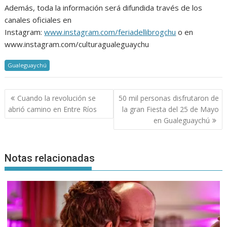
Además, toda la información será difundida través de los
canales oficiales en
Instagram:
www.instagram.com/feriadellibrogchu
o en
www.instagram.com/culturagualeguaychu
Gualeguaychú
Navegación
Cuando la revolución se
50 mil personas disfrutaron de
de
abrió camino en Entre Ríos
la gran Fiesta del 25 de Mayo
entradas
en Gualeguaychú
Notas relacionadas