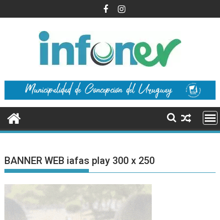
Saltar
al
contenido
BANNER WEB iafas play 300 x 250