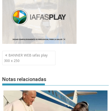
Navegación
BANNER WEB iafas play
de
300 x 250
entradas
Notas relacionadas